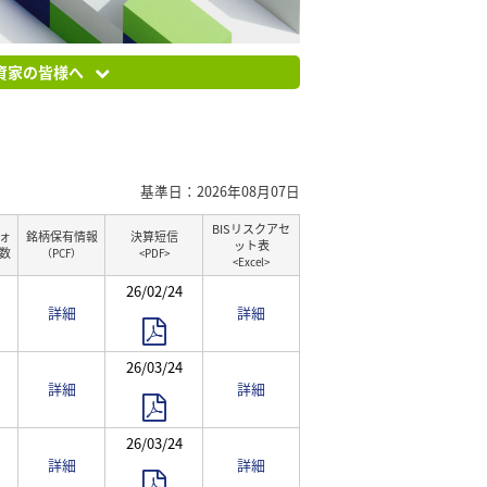
資家の皆様へ
基準日：2026年08月07日
BISリスクアセ
ォ
銘柄保有情報
決算短信
ット表
数
（PCF）
<PDF>
<Excel>
26/02/24
詳細
詳細
26/03/24
詳細
詳細
26/03/24
詳細
詳細