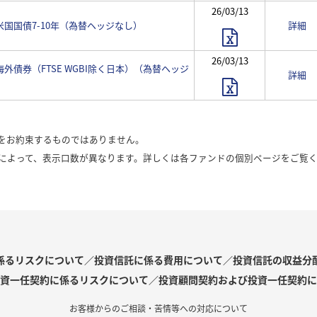
26/03/13
 米国国債7-10年（為替ヘッジなし）
詳細
26/03/13
 海外債券（FTSE WGBI除く日本）（為替ヘッジ
詳細
をお約束するものではありません。
によって、表示口数が異なります。詳しくは各ファンドの個別ページをご覧
係るリスクについて／投資信託に係る費用について／投資信託の収益分
資一任契約に係るリスクについて／投資顧問契約および投資一任契約に
お客様からのご相談・苦情等への対応について