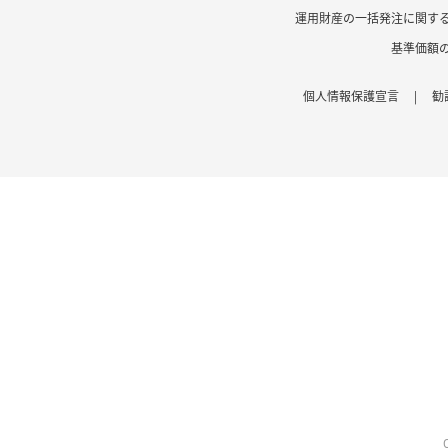
運用財産の一括発注に関す
基準価額
個人情報保護宣言
|
勧