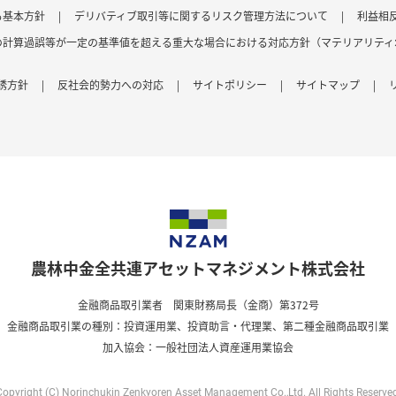
る基本方針
|
デリバティブ取引等に関するリスク管理方法について
|
利益相
の計算過誤等が一定の基準値を超える重大な場合における対応方針（マテリアリティ
誘方針
|
反社会的勢力への対応
|
サイトポリシー
|
サイトマップ
|
農林中金全共連アセットマネジメント株式会社
金融商品取引業者 関東財務局長（金商）第372号
金融商品取引業の種別：投資運用業、投資助言・代理業、第二種金融商品取引業
加入協会：一般社団法人資産運用業協会
Copyright (C) Norinchukin Zenkyoren Asset Management Co.,Ltd.
All Rights Reserve