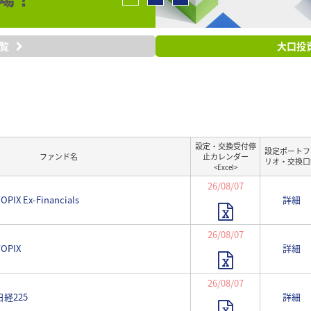
一覧
大口投
設定・交換受付停
設定ポートフ
ファンド名
止カレンダー
リオ・交換口
<Excel>
26/08/07
IX Ex-Financials
詳細
26/08/07
OPIX
詳細
26/08/07
日経225
詳細