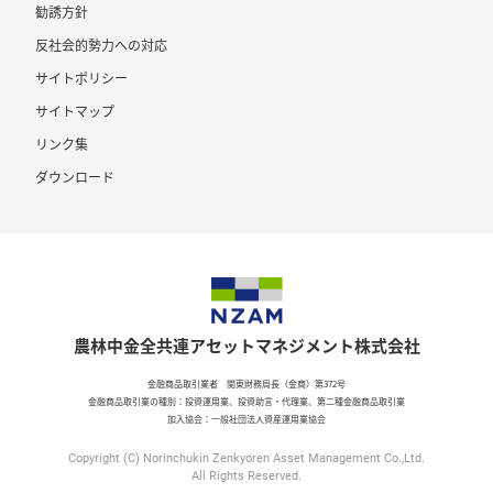
勧誘方針
反社会的勢力への対応
サイトポリシー
サイトマップ
リンク集
ダウンロード
農林中金全共連アセットマネジメント株式会社
金融商品取引業者 関東財務局長（金商）第372号
金融商品取引業の種別：投資運用業、投資助言・代理業、第二種金融商品取引業
加入協会：一般社団法人資産運用業協会
Copyright (C) Norinchukin Zenkyoren Asset Management Co.,Ltd.
All Rights Reserved.