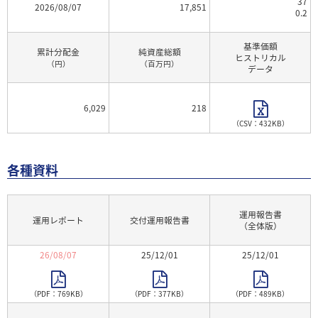
37
2026/08/07
17,851
0.2
基準価額
累計分配金
純資産総額
ヒストリカル
（円）
（百万円）
データ
6,029
218
（CSV：432KB）
各種資料
運用報告書
運用レポート
交付運用報告書
（全体版）
26/08/07
25/12/01
25/12/01
（PDF：769KB）
（PDF：377KB）
（PDF：489KB）