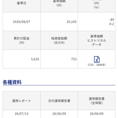
基準価額
基準日
（円）
（円）
（％）
-49
2026/08/07
20,165
-0.2
基準価額
累計分配金
純資産総額
ヒストリカル
（円）
（百万円）
データ
5,635
753
（CSV：388KB）
各種資料
運用報告書
運用レポート
交付運用報告書
（全体版）
26/07/13
26/06/09
26/06/09