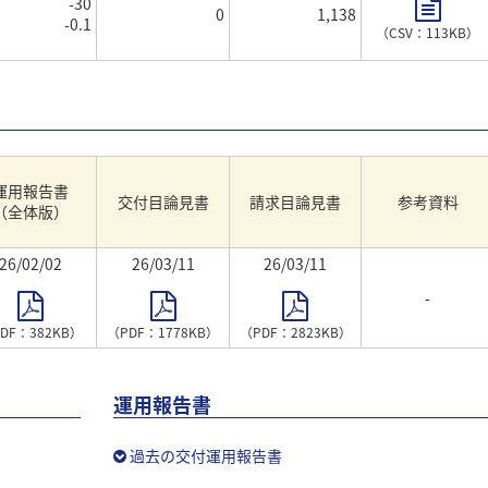
-30
0
1,138
-0.1
（CSV：113KB）
運用報告書
交付目論見書
請求目論見書
参考資料
（全体版）
26/02/02
26/03/11
26/03/11
-
DF：382KB）
（PDF：1778KB）
（PDF：2823KB）
運用報告書
過去の交付運用報告書