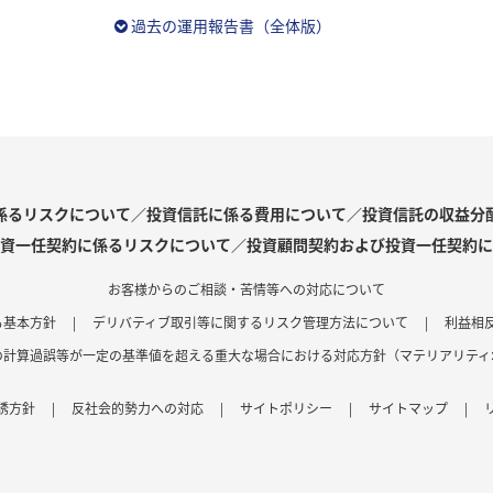
過去の運用報告書（全体版）
係るリスクについて／投資信託に係る費用について／投資信託の収益分
資一任契約に係るリスクについて／投資顧問契約および投資一任契約に
お客様からのご相談・苦情等への対応について
る基本方針
|
デリバティブ取引等に関するリスク管理方法について
|
利益相
の計算過誤等が一定の基準値を超える重大な場合における対応方針（マテリアリティ
誘方針
|
反社会的勢力への対応
|
サイトポリシー
|
サイトマップ
|