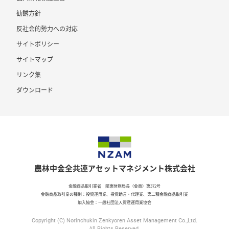
勧誘方針
反社会的勢力への対応
サイトポリシー
サイトマップ
リンク集
ダウンロード
農林中金全共連アセットマネジメント株式会社
金融商品取引業者 関東財務局長（金商）第372号
金融商品取引業の種別：投資運用業、投資助言・代理業、第二種金融商品取引業
加入協会：一般社団法人資産運用業協会
Copyright (C) Norinchukin Zenkyoren Asset Management Co.,Ltd.
All Rights Reserved.