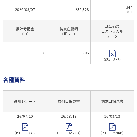
347
2026/08/07
236,328
0.1
基準価額
累計分配金
純資産総額
ヒストリカル
（円）
（百万円）
データ
0
886
（CSV：8KB）
各種資料
運用レポート
交付目論見書
請求目論見書
26/07/10
26/03/13
26/03/13
（PDF：362KB）
（PDF：1652KB）
（PDF：5399KB）