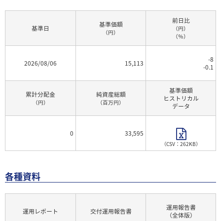
前日比
基準価額
基準日
（円）
（円）
（％）
-8
2026/08/06
15,113
-0.1
基準価額
累計分配金
純資産総額
ヒストリカル
（円）
（百万円）
データ
0
33,595
（CSV：262KB）
各種資料
運用報告書
運用レポート
交付運用報告書
（全体版）