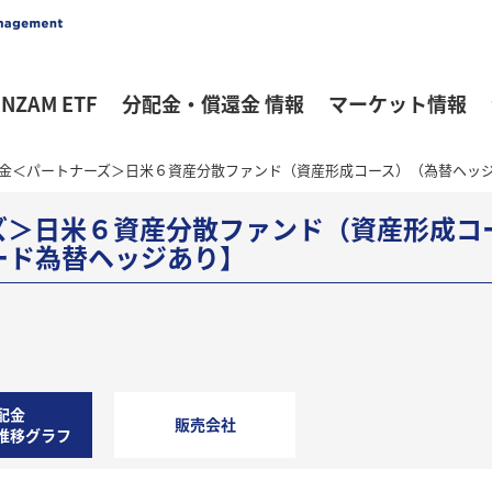
NZAM ETF
分配金・償還金 情報
マーケット情報
金＜パートナーズ＞日米６資産分散ファンド（資産形成コース）（為替ヘッ
ズ＞日米６資産分散ファンド（資産形成コ
ード為替ヘッジあり】
配金
販売会社
推移グラフ