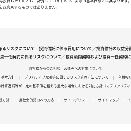
再投資したものとして計算していますので、実際の基準価額とは異なります
をお約束するものではありません。
係るリスクについて／投資信託に係る費用について／投資信託の収益分
資一任契約に係るリスクについて／投資顧問契約および投資一任契約に
お客様からのご相談・苦情等への対応について
る基本方針
|
デリバティブ取引等に関するリスク管理方法について
|
利益相
の計算過誤等が一定の基準値を超える重大な場合における対応方針（マテリアリティ
誘方針
|
反社会的勢力への対応
|
サイトポリシー
|
サイトマップ
|