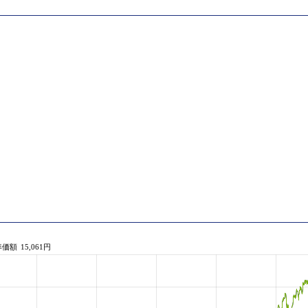
準価額
15,061円