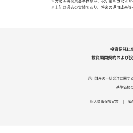
※分配金再投資基準価額は、税引前の分配金を
※上記は過去の実績であり、将来の運用成果等
投資信託に
投資顧問契約および投
運用財産の一括発注に関す
基準価額
個人情報保護宣言
|
勧