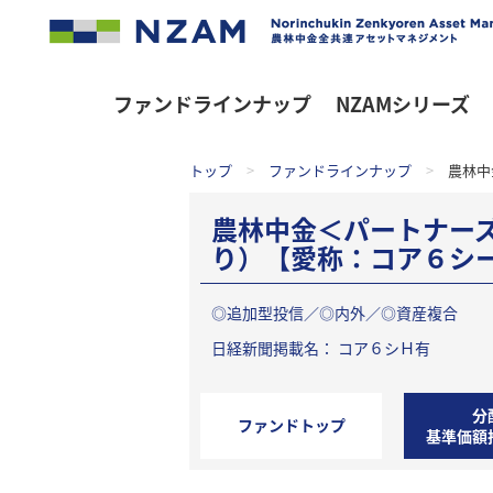
ファンドラインナップ
NZAMシリーズ
トップ
>
ファンドラインナップ
>
農林中
農林中金＜パートナー
り）【愛称：コア６シ
◎追加型投信／◎内外／◎資産複合
日経新聞掲載名： コア６シＨ有
分
ファンドトップ
基準価額