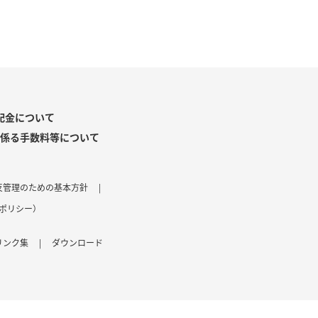
。
配金について
係る手数料等について
反管理のための基本方針
|
ポリシー）
リンク集
|
ダウンロード