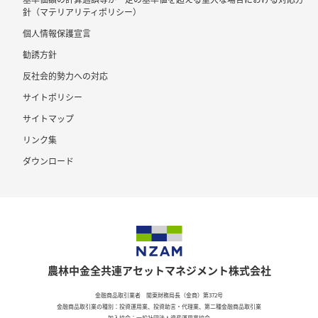
針（マテリアリティポリシー）
個人情報保護宣言
勧誘方針
反社会的勢力への対応
サイトポリシー
サイトマップ
リンク集
ダウンロード
農林中金全共連アセットマネジメント株式会社
金融商品取引業者 関東財務局長（金商）第372号
金融商品取引業の種別：投資運用業、投資助言・代理業、第二種金融商品取引業
加入協会：一般社団法人資産運用業協会