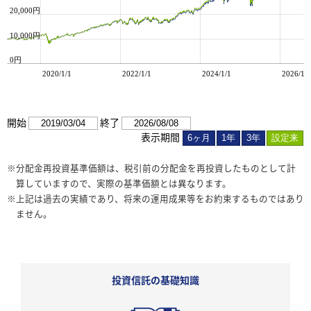
e
20,000円
10,000円
0円
2020/1/1
2022/1/1
2024/1/1
2026/1/1
2020/1/1
2022/1/1
2024/1/1
2026/1/1
開始
終了
表示期間
※分配金再投資基準価額は、税引前の分配金を再投資したものとして計
算していますので、実際の基準価額とは異なります。
※上記は過去の実績であり、将来の運用成果等をお約束するものではあり
ません。
投資信託の基礎知識